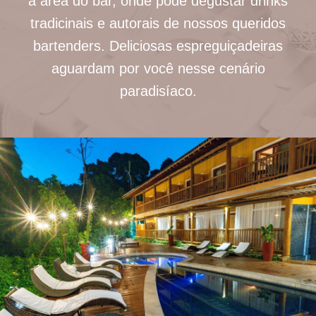
a área do bar, onde pode degustar drinks
tradicinais e autorais de nossos queridos
bartenders. Deliciosas espreguiçadeiras
aguardam por você nesse cenário
paradisíaco.