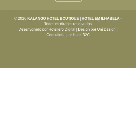
© 2026
KALANGO HOTEL BOUTIQUE | HOTEL EM ILHABELA
-
Todos os direitos reservados
Desenvolvido por
Hotellero Digital
|
Design por
Uni Design
|
Consultoria por
Hotel B2C